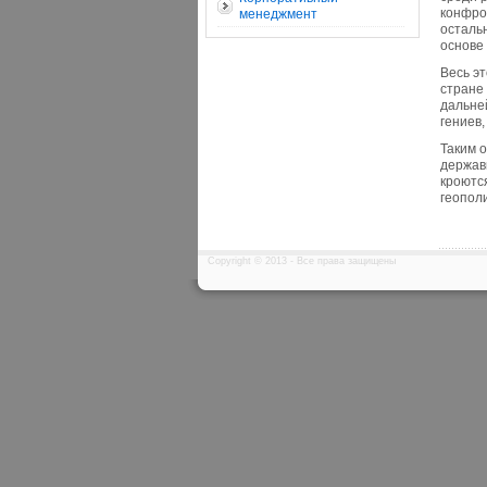
конфро
менеджмент
осталь
основе
Весь э
стране
дальней
гениев,
Таким 
держав
кроютс
геопол
Copyright © 2013 - Все права защищены