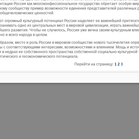
нтации Россия как многоконфессиональное государство обретает особую ми
ному сообществу пример возможности единения представителей различных ре
 общечеловеческих ценностей.
тот огромный культурный потенциал России наделяет ее важнейшей притяга
 занимать одно из центральных мест в мировой цивилизации, играть важнейш
шего развития. Чтобы не случилось, Россия уже вечна своим культурным влия
 но и всего народа в целом.
образом, место и роль России в мировом сообществе нового тысячелетия опр
ы с соответствующими интересами, возможностями и влиянием. Мощь и исто
я в недрах ее собственного пространства собственной социально-культурной
итического и геоэкономического потенциала.
Перейти на страницу:
1
2
3