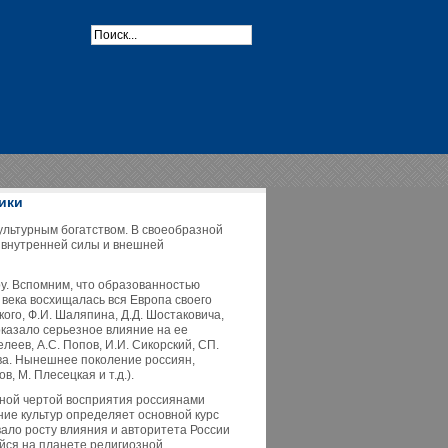
ики
ультурным богатством. В своеобразной
в внутренней силы и внешней
ру. Вспомним, что образованностью
 века восхищалась вся Европа своего
кого, Ф.И. Шаляпина, Д.Д. Шостаковича,
 оказало серьезное влияние на ее
еев, А.С. Попов, И.И. Сикорский, СП.
тва. Нынешнее поколение россиян,
 М. Плесецкая и т.д.).
рной чертой восприятия россиянами
ие культур определяет основной курс
вало росту влияния и авторитета России
ейся на планете религиозной