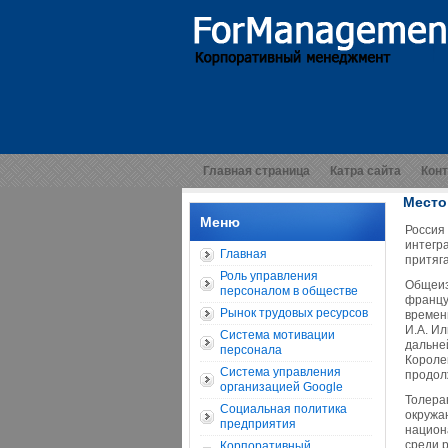
Главная страница
Катра сайта
Кон
Место
Меню
Россия
интегр
Главная
притяг
Роль управления
Общеиз
персоналом в обществе
францу
Рынок трудовых ресурсов
времени
И.А. Ил
Система мотивации
дальней
персонала
Королев
Система управления
продолж
организацией Google
Толера
Социальная политика
окружа
предприятия
национ
среди 
Корпоративный