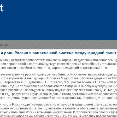
такты
 и роль России в современной системе международной полит
 была и остается привлекательной своим огромным духовным потенциалом, к
ации европейской и восточной культур кроется один из важнейших источнико
ательности российского общества, характеризующийся как евразийство.
вестно влияние русской культуры, особенно XIX-XX веков, на мировую культу
зской королевы Анны, дочери Ярослава Мудрого или русского дворянства XIX
. Творчество А.С. Пушкина, Л.Н. Толстого, Ф.М. Достоевского, К.С. Станиславс
ьина и т.д. не только вписано золотыми страницами в мировую культуру, но и
шее развитие. Не забудем о наших научно-технических талантах (Д.И. Мендел
 и т.д.), результаты труда которых давно стали достоянием всего человечес
ая традиции, укрепляет мировой престиж страны (Ж. Алферов, М. Калашников,
нтность России к другим народам с их культурой и традициями стала характе
ющего многоликого мира. Не подавление, а взаимное обогащение, переплетен
альной политики России в течение многих веков. Исторически это способство
различных народов как европейских, так и азиатских. В условиях разрастающ