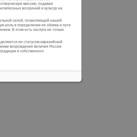
ротворческую миссию, подавая
лигиозных воззрений и культур на
тельной силой, позволяющей нашей
ую роль в определении ее облика и пути
нием. В этом есть заслуга не только
еделяются ее статусом евразийской
чники возрождения величия России
 традиции и собственного