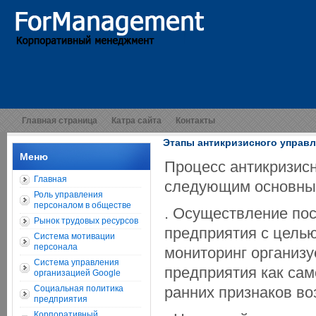
Главная страница
Катра сайта
Контакты
Этапы антикризисного управ
Меню
Процесс антикризисн
Главная
следующим основны
Роль управления
персоналом в обществе
. Осуществление пос
Рынок трудовых ресурсов
предприятия с целью
Система мотивации
персонала
мониторинг организу
Система управления
предприятия как сам
организацией Google
Социальная политика
ранних признаков во
предприятия
Корпоративный