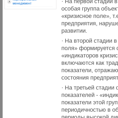
· На первой стадии 
менеджмент
особая группа объе
«кризисное поле», т
предприятия, наруше
развитии.
· На второй стадии 
поля» формируется 
«индикаторов кризис
включаются как тра
показатели, отража
состояния предприят
· На третьей стадии
показателей - «инди
показатели этой гр
периодичностью в об
периоды высокой ди