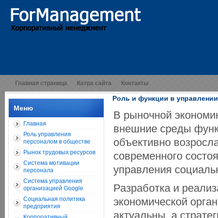
Главная страница
Катра сайта
Контакты
Роль и функции в управлени
Меню
В рыночной экономи
Главная
внешние среды функ
Роль управления
объективно возросл
персоналом в обществе
Рынок трудовых ресурсов
современного состоя
Система мотивации
управления социаль
персонала
Система управления
Разработка и реализ
организацией Google
Социальная политика
экономической орган
предприятия
актуальны, а страте
Корпоративный