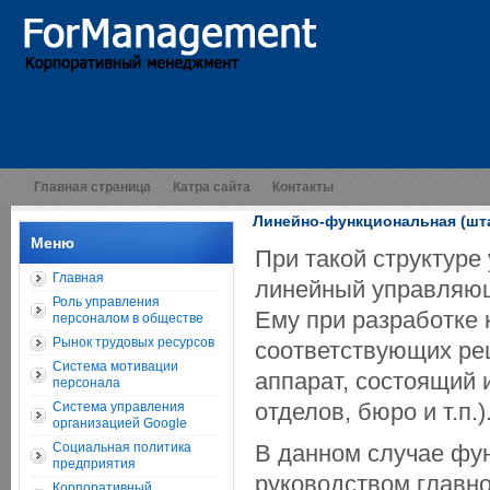
Главная страница
Катра сайта
Контакты
Линейно-функциональная (шта
Меню
При такой структуре
Главная
линейный управляющ
Роль управления
Ему при разработке 
персоналом в обществе
Рынок трудовых ресурсов
соответствующих ре
Система мотивации
аппарат, состоящий 
персонала
отделов, бюро и т.п.)
Система управления
организацией Google
Социальная политика
В данном случае фу
предприятия
руководством главн
Корпоративный