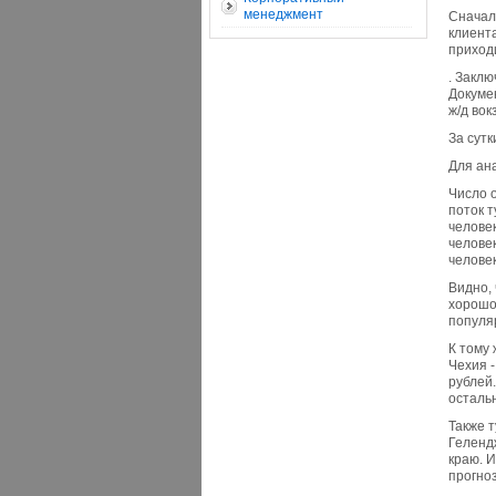
менеджмент
Сначал
клиента
приходи
. Заклю
Докумен
ж/д вок
За сут
Для ан
Число о
поток т
человек
человек
человек
Видно, 
хорошо
популя
К тому 
Чехия -
рублей.
остальн
Также 
Геленд
краю. 
прогно