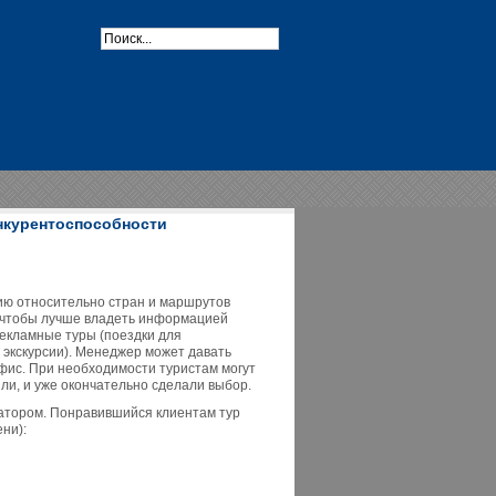
нкурентоспособности
ию относительно стран и маршрутов
го чтобы лучше владеть информацией
екламные туры (поездки для
 экскурсии). Менеджер может давать
 офис. При необходимости туристам могут
ли, и уже окончательно сделали выбор.
ратором. Понравившийся клиентам тур
ни):