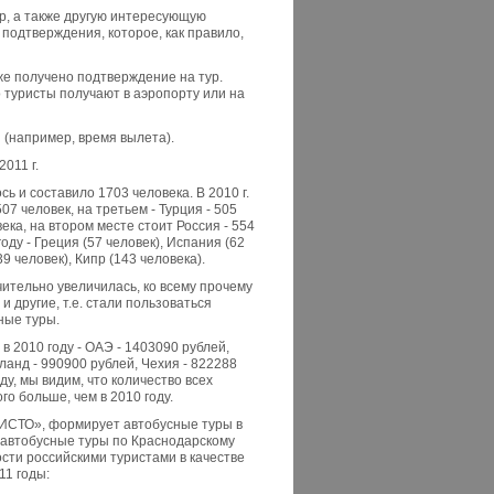
р, а также другую интересующую
 подтверждения, которое, как правило,
же получено подтверждение на тур.
го туристы получают в аэропорту или на
 (например, время вылета).
011 г.
сь и составило 1703 человека. В 2010 г.
07 человек, на третьем - Турция - 505
века, на втором месте стоит Россия - 554
оду - Греция (57 человек), Испания (62
39 человек), Кипр (143 человека).
чительно увеличилась, ко всему прочему
 другие, т.е. стали пользоваться
ные туры.
в 2010 году - ОАЭ - 1403090 рублей,
йланд - 990900 рублей, Чехия - 822288
ду, мы видим, что количество всех
го больше, чем в 2010 году.
ИСТО», формирует автобусные туры в
 автобусные туры по Краснодарскому
ости российскими туристами в качестве
11 годы: