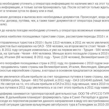
а необходимо уточнить у оператора информацию по наличию мест на этот ту
 информацию, и только затем бронировать тур. После остаётся только ждать
т в течении суток по факсу или e-mail.
чение договора и выписка всех необходимых документов. Происходит, когда у
ты: договор, путёвка, чек, а также пакет документов от оператора (чаще все
зале).
ки до начала поездки необходимо уточнить у оператора возможные изменения
ализа наиболее посещаемых туристами стран, рассмотрим периоды 2010 г. и 2
тправленных туристов в 2010 г. было 1313 человек, в 2011 их число увеличило
уристов был направлен на ОАЭ - 559 человек, на втором месте стоит Чехия - 5
. В 2011 году ситуация изменилась и уже на первом месте - Турция - 584 чело
а, на третьем - Чехия - 444 человека. Меньше всего посещали страны в 2010 г
а), Италия (68 человек). В 2011 году - Тунис (128 человек), Великобритания (1
что география посещаемых стран в 2011 году, по сравнению с 2010 годом зна
 продавались такие страны как Великобритания, Италия, Финляндия, Швеция и
рностью европейские страны, в которых в основном предлагаются экскурсион
же увеличился объем прибыли за счет проданных путевок в такие страны, как: 
 938964 рубля, Турция - 681750 рублей; в 2011 году - ОАЭ 1014040 рублей, Та
 Не смотря на то, что объем прибыли в ОАЭ в 2011 году меньше, чем в 2010 го
ых путевок в 2011 году увеличилось и за счет этого прибыль в 2011 году намно
турфирма занимается туроператорской деятельностью. ООО ТФ «РУССО ТУР
жик. В дальнейшем планирует формировать туры в Санкт-Петербург и другие
Исходя из перспектив развития данного направления в виду его востребованн
зной ситуации сделаем калькуляцию автобусного тура в Геленджик за 2010-20