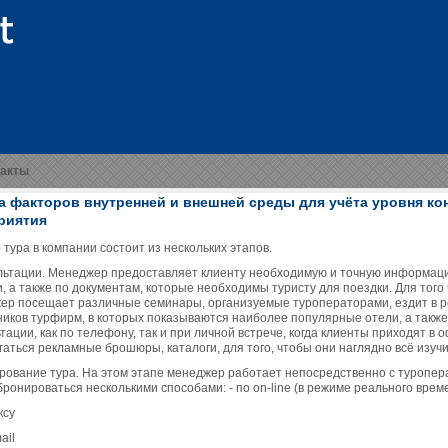
такты
а факторов внутренней и внешней среды для учёта уровня ко
риятия
тура в компании состоит из нескольких этапов.
ультации. Менеджер предоставляет клиенту необходимую и точную информац
и, а также по документам, которые необходимы туристу для поездки. Для то
ер посещает различные семинары, организуемые туроператорами, ездит в р
ников турфирм, в которых показываются наиболее популярные отели, а также
тации, как по телефону, так и при личной встрече, когда клиенты приходят в
аться рекламные брошюры, каталоги, для того, чтобы они наглядно всё изучи
ирование тура. На этом этапе менеджер работает непосредственно с туропе
ронироваться несколькими способами: - по on-line (в режиме реального време
ксу
ail