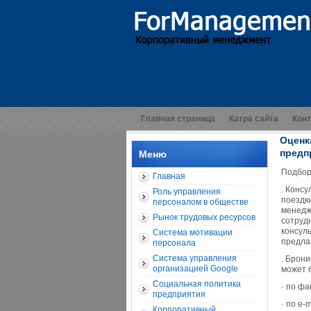
Главная страница
Катра сайта
Кон
Оценк
предп
Меню
Подбор 
Главная
. Конс
Роль управления
поездк
персоналом в обществе
менедж
Рынок трудовых ресурсов
сотруд
консуль
Система мотивации
предлаг
персонала
Система управления
. Брон
организацией Google
может б
Социальная политика
· по фа
предприятия
· по e-m
Корпоративный