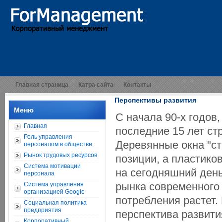
Главная страница
Катра сайта
Контакты
Перспективы развития
Меню
С начала 90-х годов
Главная
последние 15 лет ст
Роль управления
Деревянные окна "ст
персоналом в обществе
Рынок трудовых ресурсов
позиции, а пластико
Система мотивации
на сегодняшний ден
персонала
рынка современного 
Система управления
организацией Google
потребления растет.
Социальная политика
предприятия
перспектива развити
Корпоративный