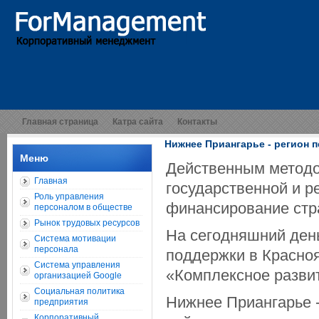
Главная страница
Катра сайта
Контакты
Нижнее Приангарье - регион 
Меню
Действенным методо
Главная
государственной и р
Роль управления
финансирование стра
персоналом в обществе
Рынок трудовых ресурсов
На сегодняшний ден
Система мотивации
персонала
поддержки в Красно
Система управления
«Комплексное разви
организацией Google
Социальная политика
Нижнее Приангарье -
предприятия
Корпоративный