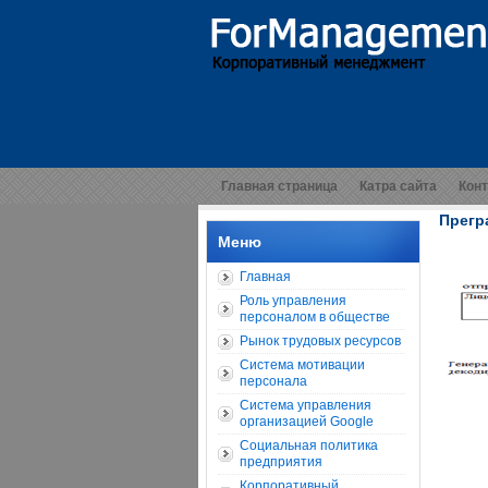
Главная страница
Катра сайта
Кон
Прегр
Меню
Главная
Роль управления
персоналом в обществе
Рынок трудовых ресурсов
Система мотивации
персонала
Система управления
организацией Google
Социальная политика
предприятия
Корпоративный