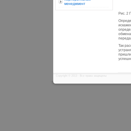
менеджмент
Рис. 2
Опреде
искаже
опреде
обмена
переда
Так рас
устран
пришли
успешн
Copyright © 2013 - Все права защищены