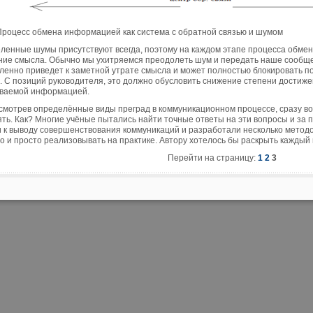
 Процесс обмена информацией как система с обратной связью и шумом
ленные шумы присутствуют всегда, поэтому на каждом этапе процесса обме
ние смысла. Обычно мы ухитряемся преодолеть шум и передать наше сообще
ленно приведет к заметной утрате смысла и может полностью блокировать 
. С позиций руководителя, это должно обусловить снижение степени достиже
ваемой информацией.
смотрев определённые виды преград в коммуникационном процессе, сразу возн
ять. Как? Многие учёные пытались найти точные ответы на эти вопросы и за
 к выводу совершенствования коммуникаций и разработали несколько методов
о и просто реализовывать на практике. Автору хотелось бы раскрыть каждый 
Перейти на страницу:
1
2
3