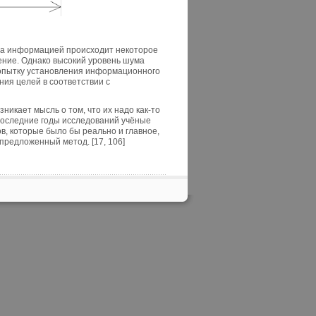
на информацией происходит некоторое
ние. Однако высокий уровень шума
попытку установления информационного
ния целей в соответствии с
икает мысль о том, что их надо как-то
 последние годы исследований учёные
, которые было бы реально и главное,
предложенный метод. [17, 106]