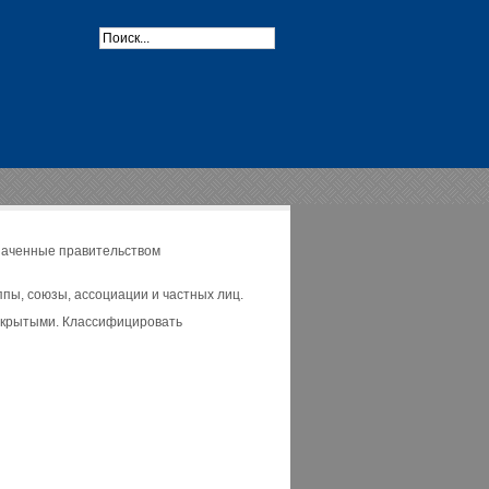
наченные правительством
ы, союзы, ассоциации и частных лиц.
открытыми. Классифицировать