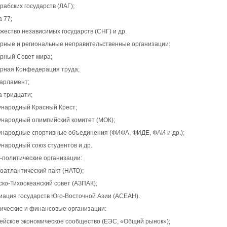
арабских государств (ЛАГ);
а 77;
жество независимых государств (СНГ) и др.
ирные и региональные неправительственные организации:
ирный Совет мира;
ирная Конфедерация труда;
парламент;
а тридцати;
ународный Красный Крест;
ународный олимпийский комитет (МОК);
ународные спортивные объединения (ФИФА, ФИДЕ, ФАИ и др.);
ународный союз студентов и др.
-политические организации:
оатлантический пакт (НАТО);
ско-Тихоокеанский совет (АЗПАК);
циация государств Юго-Восточной Азии (АСЕАН).
ические и финансовые организации:
пейское экономическое сообщество (ЕЭС, «Общий рынок»);