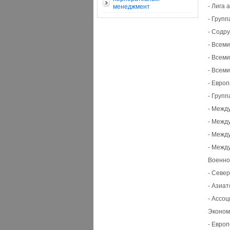
- Лига 
менеджмент
- Групп
- Содру
- Всем
- Всем
- Всем
- Евро
- Групп
- Межд
- Межд
- Межд
- Межд
Военно
- Север
- Азиат
- Ассо
Эконом
- Евро