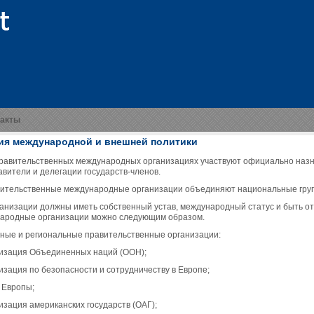
такты
ия международной и внешней политики
равительственных международных организациях участвуют официально наз
авители и делегации государств-членов.
ительственные международные организации объединяют национальные групп
ганизации должны иметь собственный устав, международный статус и быть 
ародные организации можно следующим образом.
ные и региональные правительственные организации:
низация Oбъединенных наций (ООН);
изация по безопасности и сотрудничеству в Европе;
 Европы;
изация американских государств (ОАГ);