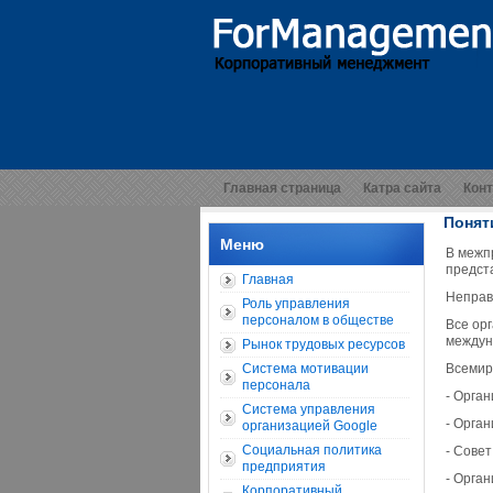
Главная страница
Катра сайта
Кон
Понят
Меню
В межп
предст
Главная
Неправ
Роль управления
персоналом в обществе
Все ор
междун
Рынок трудовых ресурсов
Система мотивации
Всемир
персонала
- Орга
Система управления
- Орган
организацией Google
Социальная политика
- Совет
предприятия
- Орган
Корпоративный