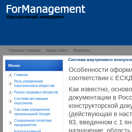
Главная страница
Катра сайта
Контакты
Система внутреннего контро
Меню
Особенности оформл
Главная
соответствии с ЕСК
Роль управления
персоналом в обществе
Как известно, основ
Рынок трудовых ресурсов
документации в Росс
Система мотивации
персонала
конструкторской док
Система управления
(действующая в нас
организацией Google
Социальная политика
93, введенном с 1 я
предприятия
назначение, область
Корпоративный