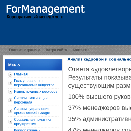
Главная страница
Катра сайта
Контакты
Анализ кадровой и социальн
Меню
Ответа «удовлетворе
Главная
Результаты показыва
Роль управления
существующим разме
персоналом в обществе
Рынок трудовых ресурсов
100% высшего руков
Система мотивации
персонала
37% менеджеров выс
Система управления
организацией Google
35% административн
Социальная политика
предприятия
47% менеджеров сре
Корпоративный