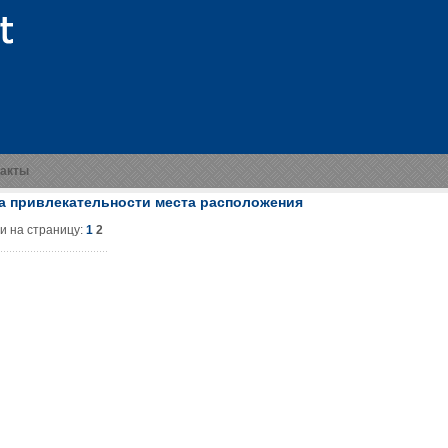
такты
а привлекательности места расположения
и на страницу:
1
2