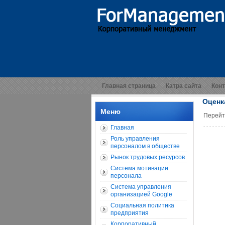
Главная страница
Катра сайта
Кон
Оценк
Меню
Перейт
Главная
Роль управления
персоналом в обществе
Рынок трудовых ресурсов
Система мотивации
персонала
Система управления
организацией Google
Социальная политика
предприятия
Корпоративный