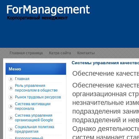
Главная страница
Катра сайта
Контакты
Системы управления качеств
Меню
Обеспечение качест
Главная
Обеспечение качест
Роль управления
персоналом в обществе
организационная стр
Рынок трудовых ресурсов
незначительные изме
Система мотивации
персонала
подразделения зани
Система управления
подразделений и не
организацией Google
Социальная политика
Однако деятельност
предприятия
систем начинает ста
Корпоративный