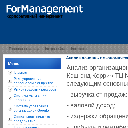
Главная страница
Катра сайта
Контакты
Анализ основных экономичес
Меню
Анализ организацио
Главная
Кэш энд Керри» ТЦ №
Роль управления
следующим основным
персоналом в обществе
Рынок трудовых ресурсов
- выручка от продаж;
Система мотивации
персонала
- валовой доход;
Система управления
организацией Google
- издержки обращени
Социальная политика
предприятия
- прибыль и рентабе
Корпоративный