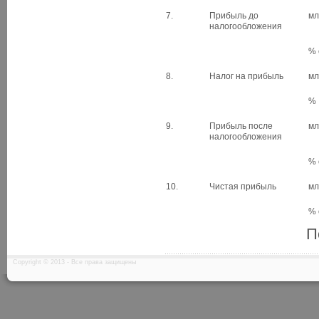
7.
Прибыль до
мл
налогообложения
% 
8.
Налог на прибыль
мл
%
9.
Прибыль после
мл
налогообложения
% 
10.
Чистая прибыль
мл
% 
П
Copyright © 2013 - Все права защищены