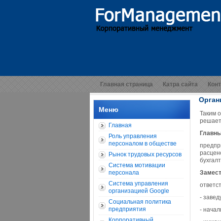
Главная страница
Катра сайта
Кон
Орган
Меню
Таким 
решает
Главная
Главны
Роль управления
персоналом в обществе
предпр
расцен
Рынок трудовых ресурсов
бухгал
Система мотивации
персонала
Замест
Система управления
ответс
организацией Google
- заве
Социальная политика
предприятия
- начал
Корпоративный