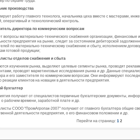
ер по охране труда.
ник производства
ирует работу главного технолога, начальника цеха вместе с мастерами, инже
й, оперативный и технологический контроль.
итель директора по коммерческим вопросам
ет вопросы материально-технического снабжения организации, финансовые и
ьности предприятия на рынке, следит за состоянием дебиторской задолженн
телей по материально-техническому снабжению и сбыту, исполнением догово
ам готовой продукции;
листы отделов снабжения и сбыта
ются изучением рынка, выделяют целевые сегменты рынка, проводят рекламн
ентами, проводят маркетинговые исследования рынка и др. Данные специал
ора и его заместителя по коммерческим вопросам. Они информируют последн
 о реакции клиентов на новации в деятельности предприятия.
й бухгалтер
иятия получает от специалистов первичные бухгалтерские документы, инфо
 о рабочем времени, заработной плате и др.
листы СООО "ПромАгропак-2007" получают от главного бухгалтера общие све
твенной деятельности предприятия, о его финансовом положении и др.
Перейти на страницу:
1
2