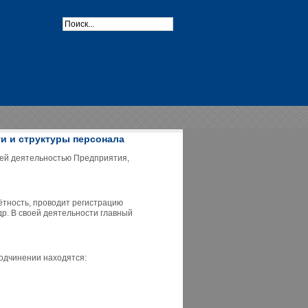
ти и структуры персонала
сей деятельностью Предприятия,
чётность, проводит регистрацию
др. В своей деятельности главный
подчинении находятся: