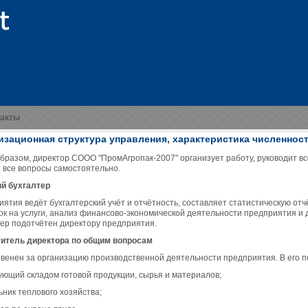
такты
изационная структура управления, характеристика численнос
образом, директор СООО "ПромАгропак-2007" организует работу, руководит в
 все вопросы самостоятельно.
й бухгалтер
иятия ведёт бухгалтерский учёт и отчётность, составляет статистическую от
ок на услуги, анализ финансово-экономической деятельности предприятия и 
тер подотчётен директору предприятия.
итель директора по общим вопросам
твенен за организацию производственной деятельности предприятия. В его 
дующий складом готовой продукции, сырья и материалов;
ьник теплового хозяйства;