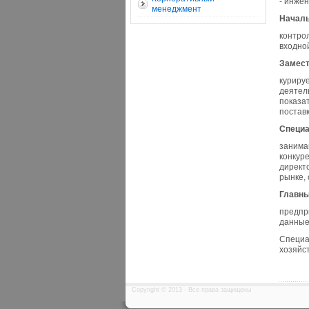
- инжен
менеджмент
Началь
контрол
входно
Замест
куриру
деятел
показа
поставк
Специа
занима
конкур
директ
рынке,
Главны
предпр
данные
Специа
хозяйс
Copyright © 2013 - Все права защищены