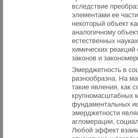
вследствие преобра
элементами ее части
некоторый объект ка
аналогичному объект
естественных наука
химических реакций
законов и закономер
Эмерджетность в со
разнообразна. На м
такие явления, как 
крупномасштабных м
фундаментальных ис
эмерджетности явля
агломерации, социа
Любой эффект взаим