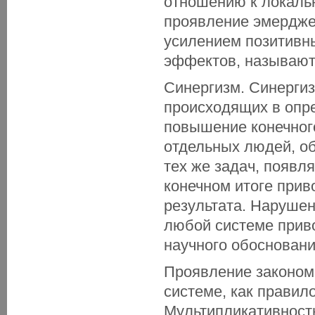
отношению к локаль
проявление эмердже
усилением позитивн
эффектов, называют
Синергизм. Синергиз
происходящих в опре
повышение конечног
отдельных людей, о
тех же задач, появл
конечном итоге при
результата. Наруше
любой системе приво
научного обосновани
Проявление закономе
системе, как правил
Мультипликативност