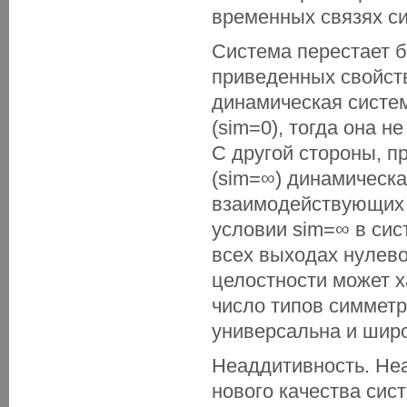
временных связях с
Система перестает бы
приведенных свойст
динамическая систе
(sim=0), тогда она 
С другой стороны, п
(sim=∞) динамическа
взаимодействующих 
условии sim=∞ в сис
всех выходах нулево
целостности может х
число типов симметр
универсальна и широ
Неаддитивность. Не
нового качества сис