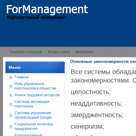
Главная страница
Катра сайта
Контакты
Основные закономерности си
Меню
Все системы облад
Главная
закономерностями. 
Роль управления
персоналом в обществе
целостность;
Рынок трудовых ресурсов
Система мотивации
неаддитивность;
персонала
Система управления
эмерджентность;
организацией Google
Социальная политика
синергизм;
предприятия
Корпоративный