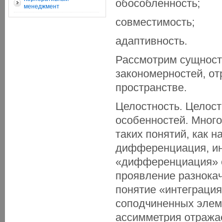
обособленность;
менеджмент
совместимость;
адаптивность.
Рассмотрим сущност
закономерностей, о
пространстве.
Целостность. Целост
особенностей. Мног
таких понятий, как 
дифференциация, ин
«дифференциация» о
проявление разнокач
понятие «интеграция
соподчиненных элем
ассимметрия отражае