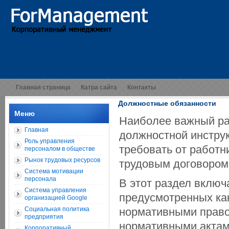
Главная страница
Катра сайта
Контакты
Должностные обязанности
Меню
Наиболее важный ра
Главная
должностной инструк
Роль управления
требовать от работн
персоналом в обществе
Рынок трудовых ресурсов
трудовым договором
Система мотивации
персонала
В этот раздел включ
Система управления
предусмотренных ка
организацией Google
Социальная политика
нормативными право
предприятия
нормативными актам
Корпоративный