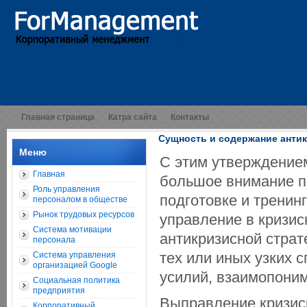
Главная страница
Катра сайта
Контакты
Сущность и содержание анти
Меню
С этим утверждением 
Главная
большое внимание п
Роль управления
подготовке и тренин
персоналом в обществе
Рынок трудовых ресурсов
управление в кризи
Система мотивации
антикризисной страт
персонала
тех или иных узких 
Система управления
организацией Google
усилий, взаимопоним
Социальная политика
предприятия
Выправление кризис
Корпоративный