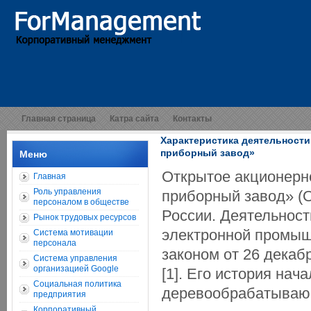
Главная страница
Катра сайта
Контакты
Характеристика деятельност
приборный завод»
Меню
Открытое акционерн
Главная
Роль управления
приборный завод» (
персоналом в обществе
России. Деятельност
Рынок трудовых ресурсов
электронной промыш
Система мотивации
персонала
законом от 26 декаб
Система управления
организацией Google
[1]. Его история нач
Социальная политика
деревообрабатываю
предприятия
Корпоративный