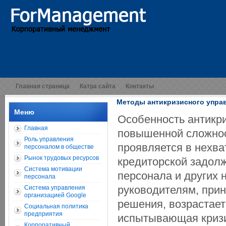
Главная страница
Катра сайта
Контакты
Методы антикризисного упра
Меню
Особенность антикри
Главная
повышенной сложнос
Роль управления
проявляется в нехва
персоналом в обществе
Рынок трудовых ресурсов
кредиторской задолж
Система мотивации
персонала и других 
персонала
руководителям, при
Система управления
организацией Google
решения, возрастает
Социальная политика
предприятия
испытывающая кризис
Корпоративный