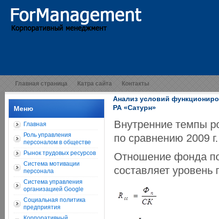
Главная страница
Катра сайта
Контакты
Анализ условий функциониро
РА «Сатурн»
Меню
Внутренние темпы ро
Главная
Роль управления
по сравнению 2009 г.
персоналом в обществе
Рынок трудовых ресурсов
Отношение фонда по
Система мотивации
составляет уровень 
персонала
Система управления
организацией Google
Социальная политика
предприятия
Корпоративный