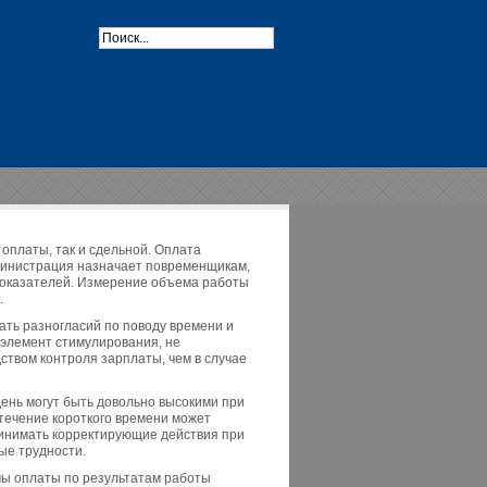
оплаты, так и сдельной. Оплата
дминистрация назначает повременщикам,
 показателей. Измерение объема работы
.
ать разногласий по поводу времени и
т элемент стимулирования, не
твом контроля зарплаты, чем в случае
ень могут быть довольно высокими при
 течение короткого времени может
инимать корректирующие действия при
ые трудности.
мы оплаты по результатам работы