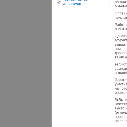
органи
менеджмент
объеме
К преи
получа
Работн
работы
Однако
эффект
выплат
при па
добавл
таким 
е) Сис
зависи
выплаче
Практи
участи
на пот
реальн
5) Выс
качест
высвоб
(отмен
персон
на пенс