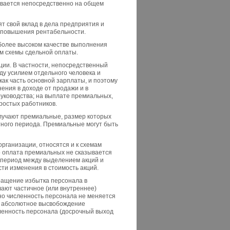
ывается непосредственно на общем
т свой вклад в дела предприятия и
в повышения рентабельности.
 более высоком качестве выполнения
ем схемы сдельной оплаты.
ции. В частности, непосредственный
ду усилием отдельного человека и
ак часть основной зарплаты, и поэтому
ения в доходе от продажи и в
руководства; на выплате премиальных,
ростых работников.
олучают премиальные, размер которых
тного периода. Премиальные могут быть
рганизации, относятся и к схемам
о оплата премиальных не сказывается
о период между выделением акций и
сти изменения в стоимость акций.
ращение избытка персонала в
ают частичное (или внутреннее)
о численность персонала не меняется
 и абсолютное высвобождение
сленность персонала (досрочный выход