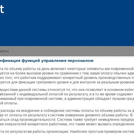
такты
ификация функций управления персоналом
ата по объему работы за день включает некоторые элементы как повременной 
уется на более высоком уровне по сравнению с тем, какую оплату обычно а
 из того, что работник поддерживает конкретный уровень производственных
зуется для фиксации требуемого уровня и для контроля за реальным уровнем
муществам данной системы относится то, что она позволяет в основном избег
вязанной с индивидуальной оплатой по результату, и в то же время содержи
чиваемый при повременной системе, а администрация обладает лучшим средс
ой оплаты.
 расходы на внедрение и соблюдение системы оплаты по объему работы за д
де от оплаты по результату к системе измерения дневного объема работы. В
аться спад производительности. Система также требует немедленно предпр
ии показателей конкретного работника, что также может вызвать определенн
ата по результатам работы организации. Наиболее простым примером систе