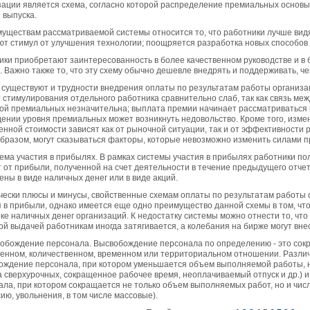
зации является схема, согласно которой распределение премиальных основ
 выпуска.
муществам рассматриваемой системы относится то, что работники лучше видя
ют стимул от улучшения технологии; поощряется разработка новых способо
ики приобретают заинтересованность в более качественном руководстве и в
. Важно также то, что эту схему обычно дешевле внедрять и поддерживать, ч
 существуют и трудности внедрения оплаты по результатам работы организа
 стимулирования отдельного работника сравнительно слаб, так как связь меж
ой премиальных незначительна; выплата премии начинает рассматриваться к
дении уровня премиальных может возникнуть недовольство. Кроме того, измен
енной стоимости зависят как от рыночной ситуации, так и от эффективности 
образом, могут сказываться факторы, которые невозможно изменить силами п
тема участия в прибылях. В рамках системы участия в прибылях работники п
т от прибыли, полученной на счет деятельности в течение предыдущего отче
ны в виде наличных денег или в виде акций.
чески плюсы и минусы, свойственные схемам оплаты по результатам работы о
я в прибыли, однако имеется еще одно преимущество данной схемы в том, чт
оке наличных денег организаций. К недостатку системы можно отнести то, чт
ой выдачей работникам иногда затягивается, а колебания на бирже могут вне
вобождение персонала. Высвобождение персонала по определению - это сок
венном, количественном, временном или территориальном отношении. Различ
ождение персонала, при котором уменьшается объем выполняемой работы, н
а сверхурочных, сокращенное рабочее время, неоплачиваемый отпуск и др.)
ала, при котором сокращается не только объем выполняемых работ, но и чи
ию, увольнения, в том числе массовые).