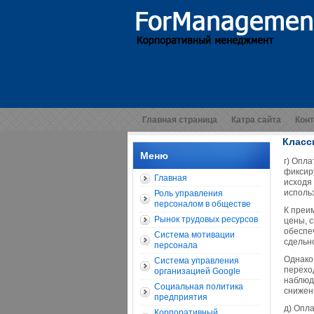
Главная страница
Катра сайта
Кон
Класс
Меню
г) Опл
фиксир
Главная
исходя
исполь
Роль управления
персоналом в обществе
К преи
Рынок трудовых ресурсов
цены, с
обеспе
Система мотивации
сдельн
персонала
Однако
Система управления
перехо
организацией Google
наблюд
Социальная политика
снижен
предприятия
д) Опл
Корпоративный