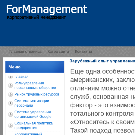
Главная страница
Катра сайта
Контакты
Зарубежный опыт управления
Меню
Еще одна особенност
Главная
американских, заклю
Роль управления
отличиям можно отне
персоналом в обществе
Рынок трудовых ресурсов
служб, основанная н
Система мотивации
фактор - это взаимо
персонала
тотального контроля
Система управления
организацией Google
«Относитесь к своим
Социальная политика
предприятия
Такой подход позвол
Корпоративный