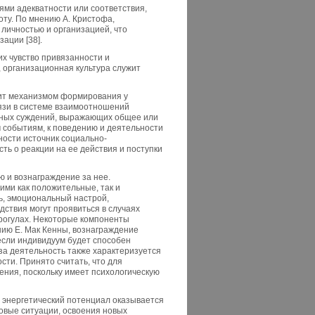
ями адекватности или соответствия,
оту. По мнению А. Кристофа,
личностью и организацией, что
ации [38].
их чувство привязанности и
, организационная культура служит
жит механизмом формирования у
вязи в системе взаимоотношений
очных суждений, выражающих общее или
событиям, к поведению и деятельности
ности источник социально-
ь о реакции на ее действия и поступки
 и вознаграждение за нее.
ими как положительные, так и
ь, эмоциональный настрой,
дствия могут проявиться в случаях
рогулах. Некоторые компоненты
ию Е. Мак Кенны, вознаграждение
если индивидуум будет способен
за деятельность также характеризуется
ти. Принято считать, что для
ния, поскольку имеет психологическую
й энергетический потенциал оказывается
овые ситуации, освоения новых