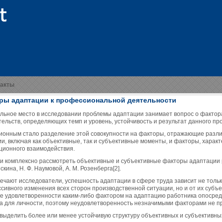
такты
ры адаптации к профессиональной деятельности
льное место в исследовании проблемы адаптации занимает вопрос о факторах
тельств, определяющих темп и уровень, устойчивость и результат данного пр
ионным стало разделение этой совокупности на факторы, отражающие разл
ии, включая как объективные, так и субъективные моменты, и факторы, харак
ционного взаимодействия.
и комплексно рассмотреть объективные и субъективные факторы адаптации 
скина, Н. Ф. Наумовой, А. М. Розенберга[2].
мечают исследователи, успешность адаптации в сфере труда зависит не тольк
ссивного изменения всех сторон производственной ситуации, но и от их субъ
е удовлетворенности каким-либо фактором на адаптацию работника опосред
а для личности, поэтому неудовлетворенность незначимыми факторами не п
выделить более или менее устойчивую структуру объективных и субъективны