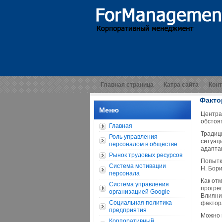
Главная страница
Катра сайта
Кон
Факто
Меню
Центра
обстоя
Главная
Традиц
Роль управления
ситуац
персоналом в обществе
адапта
Рынок трудовых ресурсов
Попытк
Система мотивации
Н. Бори
персонала
Как от
Система управления
прогре
организацией Google
Влияни
Социальная политика
фактор
предприятия
Можно 
Корпоративный