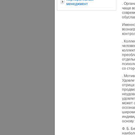
. Орга
менеджмент
чаще в
соврем
обусла
Именно
вознагр
контро
. Колл
челове
коллек
преобл
отдель
психол
со сто
. Моти
Удовле
отрица
продви
неудов
удовле
может 
осозна
широки
индиви
основу 
Ф. Б. Б
наибол