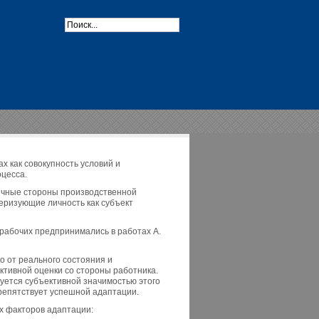
 как совокупность условий и
оцесса.
ичные стороны производственной
теризующие личность как субъект
рабочих предпринимались в работах А.
о от реального состояния и
ективной оценки со стороны работника.
уется субъективной значимостью этого
репятствует успешной адаптации.
х факторов адаптации: