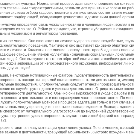
низационная культура. Нормальный процесс адаптации определяется критери
сего связанными с характеристиками, важными для принятия человека на раб
енная система отбора кадров стремится к оптимальному соответствию между 
вливает подбор людей, обладающих ценностями, адекватными данной организ
 культура определяет связь между ценностями и чаяниями людей, вселяя в н
аждения их за это. О. Рейли утверждает, что, отражая убеждения и ожидания
льным механизмом и регулятором поведения.
ективное мнение. Оно оказывает на личность управляющее воздействие, слу
ка желательного поведения. Фактически оно выступает как звено обратной с
тива и личности. Коллективное мнение - совокупность преобладающих оцен
адающее отношение членов коллектива к значимым социальным и локальным 
ных людей. Оно выступает как канал обратной связи и как важнейших для лич
огической информации от непосредственного окружения, информирует личност
роны других людей.
вация. Некоторые мотивационные факторы: удовлетворенность деятельностью
творенность находится в прямой связи с компонентами деятельности, имеющ
тельные последствия. К положительным следует отнести производительност
жение по службе, руководство и условия деятельности. Отрицательные после
летворенности деятельностью. Обычно они выражаются в уходе с работы и п
творенности деятельностью и вознаграждения часто переплетаются. По мнен
служить положительным мотивом в процессе адаптации только в том случае, 
вать связь между производительностью и вознаграждением. Вознаграждение 
м спектром: от материального благосостояния до внутренней удовлетвореннос
дуума внутренняя удовлетворенность служит наивысшей формой вознагражде
[12].
ерезин ставит во главу мотивации достижение успеха. По его мнению, высоки
ее важным в деятельности, требующей мобильности, быстрого вхождения в н