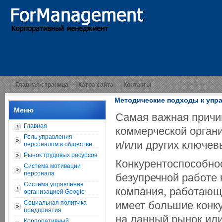
Главная страница
Катра сайта
Контакты
Методические подходы к упр
Меню
Самая важная причи
Главная
коммерческой органи
Роль управления
и/или других ключев
персоналом в обществе
Рынок трудовых ресурсов
Конкурентоспособнос
Система мотивации
персонала
безупречной работе 
Система управления
компания, работающ
организацией Google
Социальная политика
имеет большие конк
предприятия
на данный рынок ил
Корпоративный