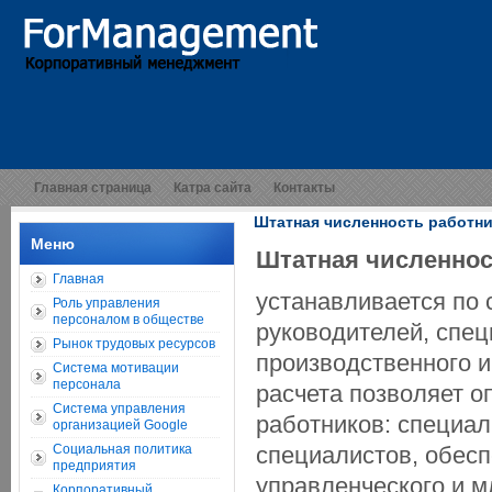
Главная страница
Катра сайта
Контакты
Штатная численность работн
Меню
Штатная численнос
Главная
устанавливается по 
Роль управления
персоналом в обществе
руководителей, спец
Рынок трудовых ресурсов
производственного 
Система мотивации
персонала
расчета позволяет 
Система управления
работников: специал
организацией Google
Социальная политика
специалистов, обесп
предприятия
управленческого и 
Корпоративный