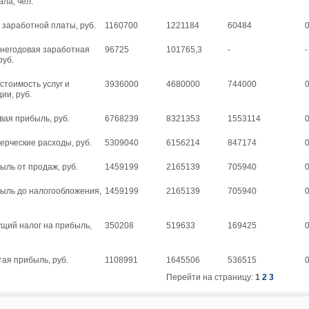
ла, чел.
 заработной платы, руб.
1160700
1221184
60484
0
днегодовая заработная
96725
101765,3
-
-
руб.
стоимость услуг и
3936000
4680000
744000
0
ии, руб.
вая прибыль, руб.
6768239
8321353
1553114
0
ерческие расходы, руб.
5309040
6156214
847174
0
ыль от продаж, руб.
1459199
2165139
705940
0
быль до налогообложения,
1459199
2165139
705940
0
ущий налог на прибыль,
350208
519633
169425
0
тая прибыль, руб.
1108991
1645506
536515
0
Перейти на страницу:
1
2
3