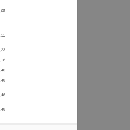
,05
,11
,23
,16
,48
,48
,48
,48