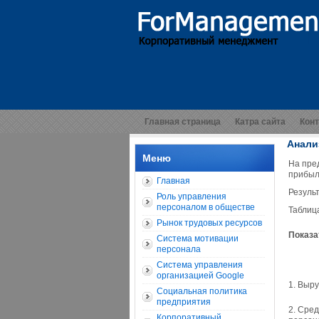
Главная страница
Катра сайта
Кон
Анали
Меню
На пре
прибыл
Главная
Резуль
Роль управления
персоналом в обществе
Таблиц
Рынок трудовых ресурсов
Показа
Система мотивации
персонала
Система управления
организацией Google
1. Выру
Социальная политика
предприятия
2. Сре
Корпоративный