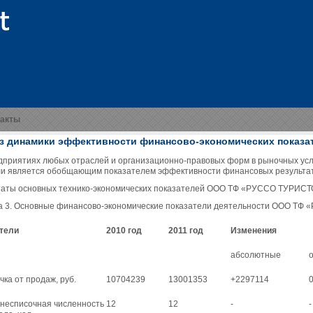
такты
з динамики эффективности финансово-экономических показа
дприятиях любых отраслей и организационно-правовых форм в рыночных усл
и является обобщающим показателем эффективности финансовых результат
таты основных технико-экономических показателей ООО ТФ «РУССО ТУРИСТО
а 3. Основные финансово-экономические показатели деятельности ООО ТФ
тели
2010 год
2011 год
Изменения
абсолютные
чка от продаж, руб.
10704239
13001353
+2297114
0
днесписочная численность
12
12
-
-