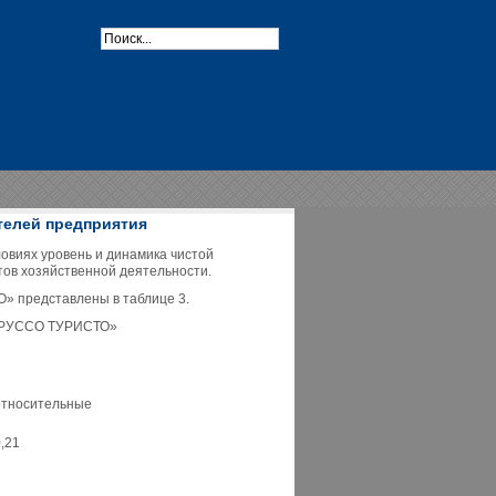
телей предприятия
овиях уровень и динамика чистой
ов хозяйственной деятельности.
» представлены в таблице 3.
 «РУССО ТУРИСТО»
относительные
,21