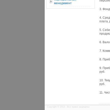
персона
менеджмент
3. Фонд
4. Сре
плата, 
5. Себе
продукц
6. Вало
7. Комм
8. Приб
9. При
руб.
10. Тек
руб.
11. Чис
Copyright © 2013 - Все права защищены