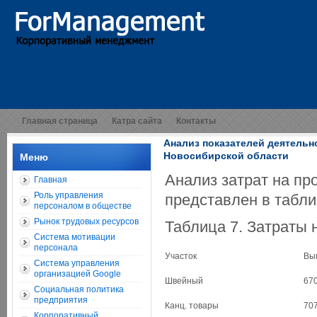
Главная страница
Катра сайта
Контакты
Анализ показателей деятельн
Новосибирской области
Меню
Анализ затрат на пр
Главная
Роль управления
представлен в табли
персоналом в обществе
Рынок трудовых ресурсов
Таблица 7. Затраты 
Система мотивации
персонала
Участок
Вып
Система управления
организацией Google
Швейный
670
Социальная политика
предприятия
Канц. товары
707
Корпоративный