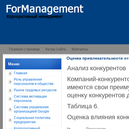
Главная страница
Катра сайта
Контакты
Оценка привлекательности о
Меню
Анализ конкурентов
Главная
Компаний-конкуренто
Роль управления
персоналом в обществе
имеются свои преим
Рынок трудовых ресурсов
оценку конкурентов 
Система мотивации
персонала
Таблица 6.
Система управления
организацией Google
Оценка влияния кон
Социальная политика
предприятия
Корпоративный