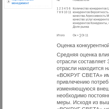
№
Показатели
менеджмент
1 2 3 4 5 6
Количество конкурентов 
7 8 9 10 11
конкурентов Вероятност
качества Агрессивность 
качество услуг конкурент
конкурентов Конкуренты
Доля рынка
Итого
Ок = ∑Оi 11
Оценка конкурентно
Средняя оценка вли
отрасли составляет 3
отрасли находится н
«ВОКРУГ СВЕТА» име
привлечению потреби
изменяющуюся внешн
необходимо постоян
меры. Исходя из вы