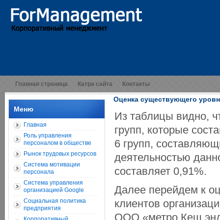
Главная страница
Катра сайта
Контакты
Оценка существующего уровн
Меню
Из таблицы видно, ч
Главная
групп, которые сост
Роль управления
6 групп, составляющ
персоналом в обществе
Рынок трудовых ресурсов
деятельностью данно
Система мотивации
составляет 0,91%.
персонала
Система управления
Далее перейдем к о
организацией Google
Социальная политика
клиентов организац
предприятия
ООО «метро Кеш энд
Корпоративный