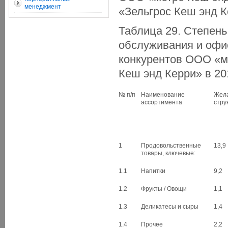
менеджмент
«Зельгрос Кеш энд К
Таблица 29. Степен
обслуживания и офи
конкурентов ООО «м
Кеш энд Керри» в 201
№ п/п
Наименование
Жел
ассортимента
стру
1
Продовольственные
13,9
товары, ключевые:
1.1
Напитки
9,2
1.2
Фрукты / Овощи
1,1
1.3
Деликатесы и сыры
1,4
1.4
Прочее
2,2